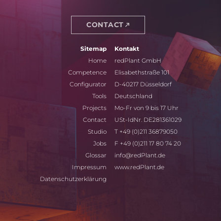
CONTACT
Sitemap
Kontakt
Home
redPlant GmbH
Competence
Elisabethstraße 101
Configurator
D-40217
Düsseldorf
Tools
Deutschland
Projects
Mo-Fr von 9 bis 17 Uhr
Contact
USt-IdNr.
DE281361029
Studio
T +49 (0)211 36879050
Jobs
F +49 (0)211 17 80 74 20
Glossar
info@redPlant.de
Impressum
www.redPlant.de
Datenschutzerklärung