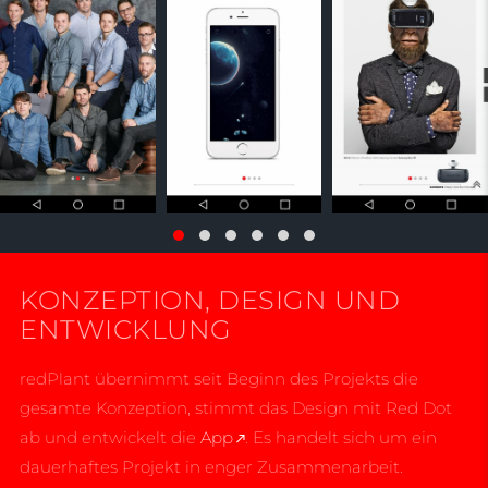
KONZEPTION, DESIGN UND
ENTWICKLUNG
redPlant übernimmt seit Beginn des Projekts die
gesamte Konzeption, stimmt das Design mit Red Dot
ab und entwickelt die
App
. Es handelt sich um ein
dauerhaftes Projekt in enger Zusammenarbeit.