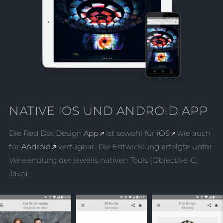
NATIVE IOS UND ANDROID APP
Die Red Dot Design
App
ist sowohl für
iOS
wie auch
für
Android
verfügbar. Die Entwicklung erfolgte unter
Verwendung der jeweils nativen Tools (Objective-C,
Java).