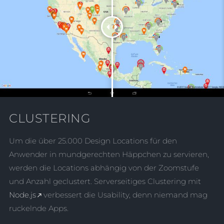
CLUSTERING
Um die über 25.000 Design Locations für den
Anwender in mundgerechten Häppchen zu servieren,
werden die Locations abhängig von der Zoomstufe
und Anzahl geclustert. Serverseitiges Clustering mit
Node.js
verbessert die Usability, denn niemand mag
ruckelnde Apps.