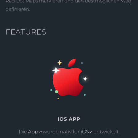
Red Dot Maps markieren und den bestmöglichen Weg
definieren.
FEATURES
IOS APP
Die
App
wurde nativ für
iOS
entwickelt.