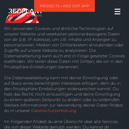
PROJECTS
» RED DOT APP
Wir verwenden Cookies und ähnliche Technologien auf
unserer Website und verarbeiten personenbezogene Daten
von dir (z.B. IP-Adresse), um z.B. Inhalte und Anzeigen zu
personalisieren, Medien von Drittanbietern einzubinden oder
Zugriffe auf unsere Website zu analysieren. Die
Datenverarbeitung kann auch erst in Folge gesetzter Cookies
stattfinden. Wir teilen diese Daten mit Dritten, die wir in den
Privatsphäre-Einstellungen benennen.
RED DOT APP
Die Datenverarbeitung kann mit deiner Einwilligung oder
auf Basis eines berechtigten Interesses erfolgen, dem du in
NATIVE APP
IOS
ANDROID
DESIGN
den Privatsphäre-Einstellungen widersprechen kannst. Du
hast das Recht, nicht einzuwilligen und deine Einwilligung
Der
Red Dot
Design Award ist der führende Award in
zu einem späteren Zeitpunkt zu ändern oder zu widerrufen.
der Welt des Designs. Bereits seit 1954 zeichnet er
Weitere Informationen zur Verwendung deiner Daten findest
du in unserer
Datenschutzerklärung
.
Produkte in unterschiedlichen Kategorien aus. Um
Interessenten diese Produkte näher zu bringen und
Im Folgenden findest du eine Übersicht über alle Services,
Ausgezeichneten eine zusätzliche Plattform zu bieten,
die von dieser Website genutzt werden. Du kannst dir