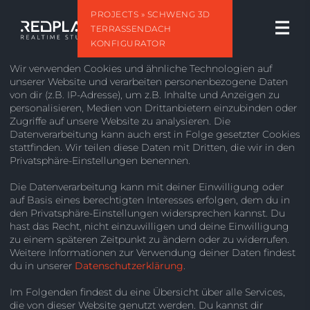
PROJECTS
» SCHWENG 3D
TERRASSENDACH
KONFIGURATOR
Wir verwenden Cookies und ähnliche Technologien auf
unserer Website und verarbeiten personenbezogene Daten
von dir (z.B. IP-Adresse), um z.B. Inhalte und Anzeigen zu
personalisieren, Medien von Drittanbietern einzubinden oder
Zugriffe auf unsere Website zu analysieren. Die
Datenverarbeitung kann auch erst in Folge gesetzter Cookies
stattfinden. Wir teilen diese Daten mit Dritten, die wir in den
Privatsphäre-Einstellungen benennen.
TERRASSENDACH 3D
Die Datenverarbeitung kann mit deiner Einwilligung oder
KONFIGURATOR
auf Basis eines berechtigten Interesses erfolgen, dem du in
den Privatsphäre-Einstellungen widersprechen kannst. Du
E-COMMERCE
KONFIGURATOR
WEBGL
RESPONSIVE
hast das Recht, nicht einzuwilligen und deine Einwilligung
zu einem späteren Zeitpunkt zu ändern oder zu widerrufen.
Die Firma
Schweng
aus Butzbach gehört mit einem
Weitere Informationen zur Verwendung deiner Daten findest
du in unserer
Datenschutzerklärung
.
breiten Produktportfolio von Vordächern,
Terrassenüberdachungen, Carports, Sommergärten
Im Folgenden findest du eine Übersicht über alle Services,
und Markisen zu den führenden Unternehmen im
die von dieser Website genutzt werden. Du kannst dir